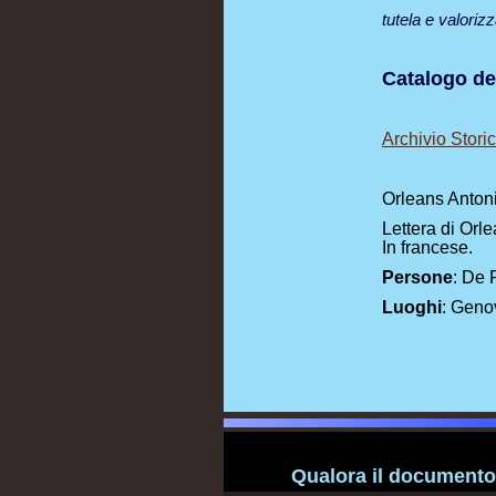
tutela e valoriz
Catalogo de
Archivio Stor
Orleans Antoni
Lettera di Orl
In francese.
Persone
: De 
Luoghi
: Genov
Qualora il documento 