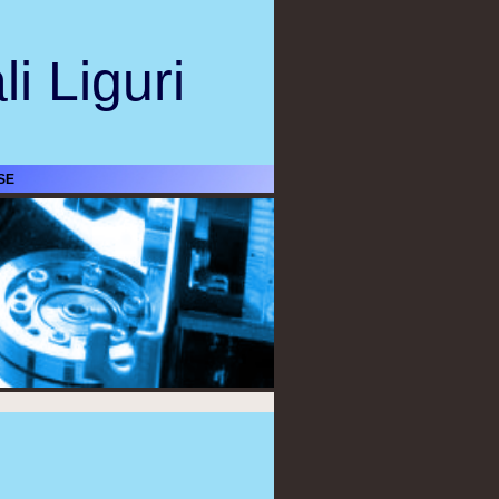
i Liguri
SE