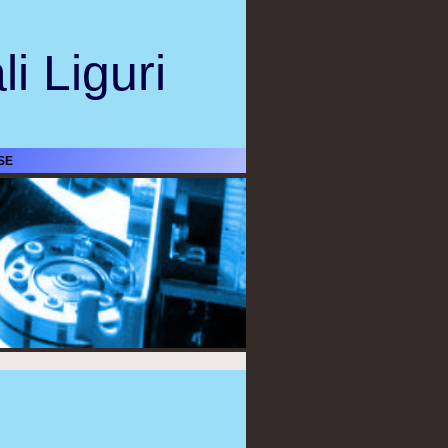
i Liguri
SE