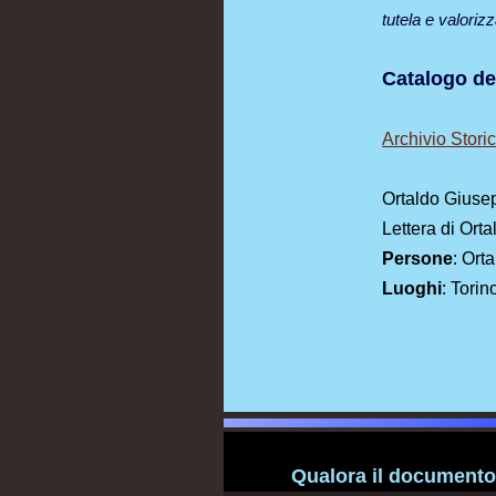
tutela e valoriz
Catalogo de
Archivio Stor
Ortaldo Giuse
Lettera di Ort
Persone
: Ort
Luoghi
: Torin
Qualora il documento 